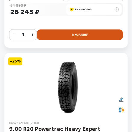
34 990 ₽
26 245 ₽
В КОРЗИНУ
-25%
HEAVY EXPERT(D 688)
9.00 R20 Powertrac Heavy Expert