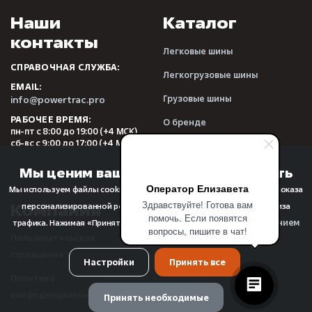
Наши
Каталог
контакты
Легковые шины
СПРАВОЧНАЯ СЛУЖБА:
Легкогрузовые шины
EMAIL:
Грузовые шины
info@powertrac.pro
РАБОЧЕЕ ВРЕМЯ:
О бренде
пн-пт с 8:00 до 19:00 (+4 МСК)
сб-вс с 9:00 до 17:00 (+4 МСК)
Видеообзоры
Отзывы
Мы ценим вашу конфиденциальность
Оператор Елизавета
Мы используем файлы cookie для улучшения качества просмотра, показа
Здравствуйте! Готова вам
Компания
Прочее
персонализированной рекламы или контента, а также для анализа
помочь. Если появятся
использованием
трафика. Нажимая «Принять все», вы соглашаетесь с
вопросы, пишите в чат!
Пользовательское
FAQ
файлов cookie
.
соглашение
О компании
Настройки
Принять все
Политика
Новости
конфиденциальности
Принять необходимые
Реквизиты