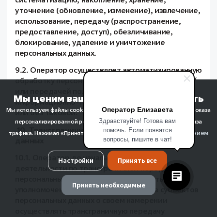
уточнение (обновление, изменение), извлечение,
использование, передачу (распространение,
предоставление, доступ), обезличивание,
блокирование, удаление и уничтожение
персональных данных.
9.2. Оператор осуществляет автоматизированную
обработку персональных данных с получением и/
или передачей полученной информации по
Мы ценим вашу конфиденциальность
информационно-телекоммуникационным сетям
Оператор Елизавета
Мы используем файлы cookie для улучшения качества просмотра, показа
или без таковой.
Здравствуйте! Готова вам
персонализированной рекламы или контента, а также для анализа
10. Трансграничная передача персональных
помочь. Если появятся
использованием
трафика. Нажимая «Принять все», вы соглашаетесь с
вопросы, пишите в чат!
данных
файлов cookie
.
10.1. Оператор до начала осуществления
Настройки
Принять все
деятельности по трансграничной передаче
персональных данных обязан уведомить
Принять необходимые
уполномоченный орган по защите прав субъектов
персональных данных о своем намерении
осуществлять трансграничную передачу
Управление предпочтениями cookie