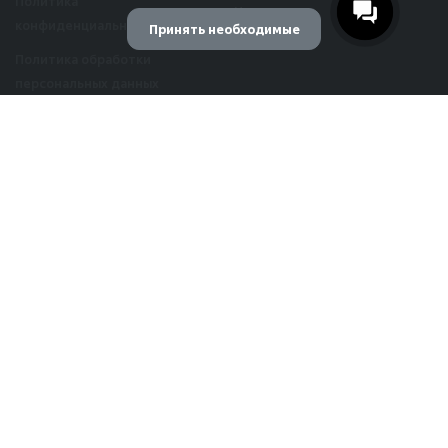
Политика
Новости
конфиденциальности
Принять необходимые
Реквизиты
Политика обработки
персональных данных
Управление предпочтениями cookie
Использования Cookie
Необходимые cookie
Публичная оферта
Эти файлы cookie необходимы для корректной работы сайта.
Согласие на обработку
персональных данных
Аналитические cookie
Рекламная рассылка
Помогают нам понять, как посетители взаимодействуют с
сайтом.
Публичная оферта Яндекс
Сплит
Маркетинговые cookie
Согласие на обработку
Используются для показа персонализированной рекламы.
данных веб-аналитики (cookie
и метрики)
Согласие на передачу
персональных данных