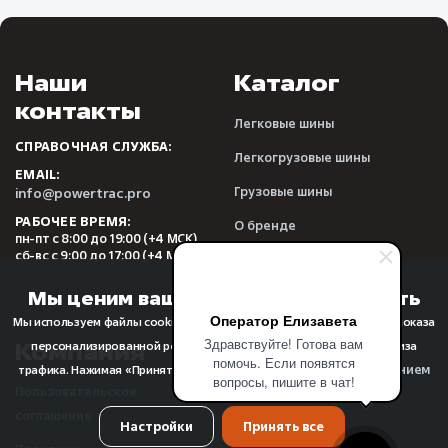
Наши
Каталог
контакты
Легковые шины
СПРАВОЧНАЯ СЛУЖБА:
Легкогрузовые шины
EMAIL:
Грузовые шины
info@powertrac.pro
РАБОЧЕЕ ВРЕМЯ:
О бренде
пн-пт с 8:00 до 19:00 (+4 МСК)
сб-вс с 9:00 до 17:00 (+4 МСК)
Видеообзоры
Отзывы
Мы ценим вашу конфиденциальность
Оператор Елизавета
Мы используем файлы cookie для улучшения качества просмотра, показа
Здравствуйте! Готова вам
Компания
Прочее
персонализированной рекламы или контента, а также для анализа
помочь. Если появятся
использованием
трафика. Нажимая «Принять все», вы соглашаетесь с
вопросы, пишите в чат!
Пользовательское
FAQ
файлов cookie
.
соглашение
О компании
Настройки
Принять все