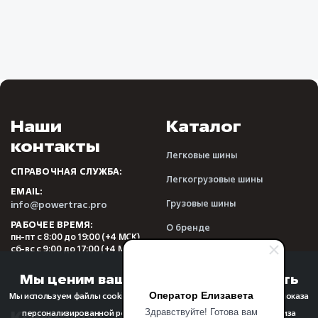
Наши
Каталог
контакты
Легковые шины
СПРАВОЧНАЯ СЛУЖБА:
Легкогрузовые шины
EMAIL:
Грузовые шины
info@powertrac.pro
РАБОЧЕЕ ВРЕМЯ:
О бренде
пн-пт с 8:00 до 19:00 (+4 МСК)
сб-вс с 9:00 до 17:00 (+4 МСК)
Видеообзоры
Отзывы
Мы ценим вашу конфиденциальность
Оператор Елизавета
Мы используем файлы cookie для улучшения качества просмотра, показа
Здравствуйте! Готова вам
Компания
Прочее
персонализированной рекламы или контента, а также для анализа