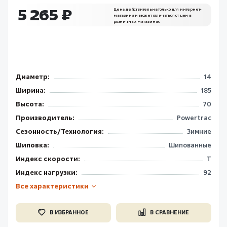
5 265 ₽
Цена действительна только для интернет-
магазина и может отличаться от цен в
розничных магазинах
Диаметр:
14
Ширина:
185
Высота:
70
Производитель:
Powertrac
Сезонность/Технология:
Зимние
Шиповка:
Шипованные
Индекс скорости:
T
Индекс нагрузки:
92
Все характеристики
В ИЗБРАННОЕ
В СРАВНЕНИЕ