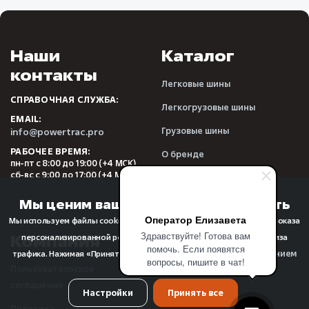
Наши
Каталог
контакты
Легковые шины
СПРАВОЧНАЯ СЛУЖБА:
Легкогрузовые шины
EMAIL:
Грузовые шины
info@powertrac.pro
РАБОЧЕЕ ВРЕМЯ:
О бренде
пн-пт с 8:00 до 19:00 (+4 МСК)
сб-вс с 9:00 до 17:00 (+4 МСК)
Видеообзоры
Отзывы
Мы ценим вашу конфиденциальность
Оператор Елизавета
Мы используем файлы cookie для улучшения качества просмотра, показа
Здравствуйте! Готова вам
Компания
Прочее
персонализированной рекламы или контента, а также для анализа
помочь. Если появятся
использованием
трафика. Нажимая «Принять все», вы соглашаетесь с
вопросы, пишите в чат!
Пользовательское
FAQ
файлов cookie
.
соглашение
О компании
Настройки
Принять все
Политика