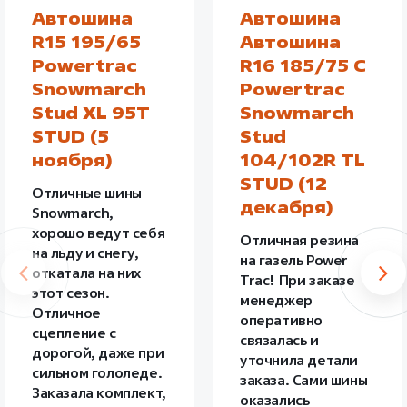
Автошина
Автошина
R15 195/65
Автошина
Powertrac
R16 185/75 C
Snowmarch
Powertrac
Stud XL 95T
Snowmarch
STUD (5
Stud
ноября)
104/102R TL
STUD (12
Отличные шины
декабря)
Snowmarch,
хорошо ведут себя
Отличная резина
на льду и снегу,
на газель Power
откатала на них
Trac! При заказе
этот сезон.
менеджер
Отличное
оперативно
сцепление с
связалась и
дорогой, даже при
уточнила детали
сильном гололеде.
заказа. Сами шины
Заказала комплект,
оказались