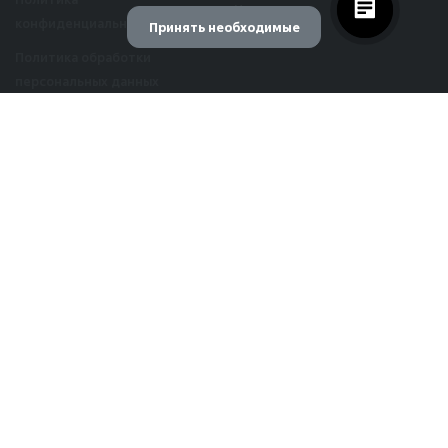
Новости
конфиденциальности
Принять необходимые
Реквизиты
Политика обработки
персональных данных
Управление предпочтениями cookie
Использования Cookie
Необходимые cookie
Публичная оферта
Эти файлы cookie необходимы для корректной работы сайта.
Согласие на обработку
персональных данных
Аналитические cookie
Рекламная рассылка
Помогают нам понять, как посетители взаимодействуют с
сайтом.
Публичная оферта Яндекс
Сплит
Маркетинговые cookie
Согласие на обработку
Используются для показа персонализированной рекламы.
данных веб-аналитики (cookie
и метрики)
Согласие на передачу
персональных данных