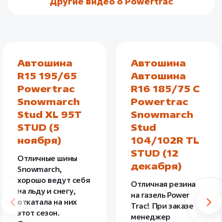
Другие видео о Powertrac
Автошина
Автошина
R15 195/65
Автошина
Powertrac
R16 185/75 C
Snowmarch
Powertrac
Stud XL 95T
Snowmarch
STUD (5
Stud
ноября)
104/102R TL
STUD (12
Отличные шины
декабря)
Snowmarch,
хорошо ведут себя
Отличная резина
на льду и снегу,
на газель Power
откатала на них
Trac! При заказе
этот сезон.
менеджер