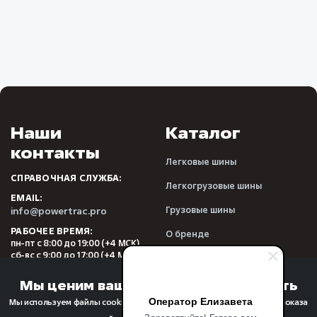
Наши
Каталог
контакты
Легковые шины
СПРАВОЧНАЯ СЛУЖБА:
Легкогрузовые шины
EMAIL:
Грузовые шины
info@powertrac.pro
РАБОЧЕЕ ВРЕМЯ:
О бренде
пн-пт с 8:00 до 19:00 (+4 МСК)
сб-вс с 9:00 до 17:00 (+4 МСК)
Видеообзоры
Отзывы
Мы ценим вашу конфиденциальность
Оператор Елизавета
Мы используем файлы cookie для улучшения качества просмотра, показа