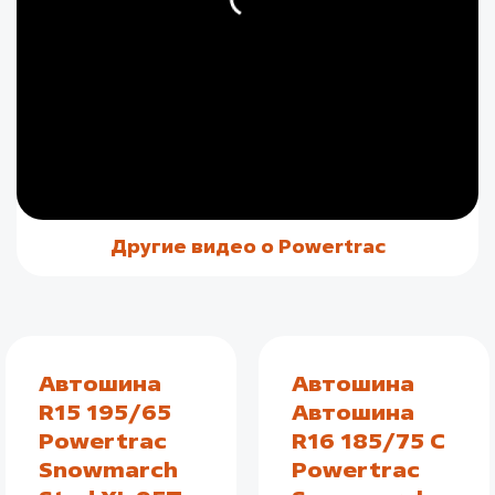
Другие видео о Powertrac
Автошина
Автошина
R15 195/65
Автошина
Powertrac
R16 185/75 C
Snowmarch
Powertrac