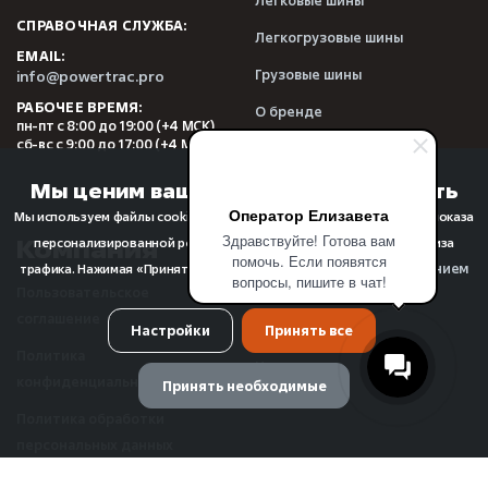
Легковые шины
СПРАВОЧНАЯ СЛУЖБА:
Легкогрузовые шины
EMAIL:
Грузовые шины
info@powertrac.pro
РАБОЧЕЕ ВРЕМЯ:
О бренде
пн-пт с 8:00 до 19:00 (+4 МСК)
сб-вс с 9:00 до 17:00 (+4 МСК)
Видеообзоры
Отзывы
Мы ценим вашу конфиденциальность
Оператор Елизавета
Мы используем файлы cookie для улучшения качества просмотра, показа
Здравствуйте! Готова вам
Компания
Прочее
персонализированной рекламы или контента, а также для анализа
помочь. Если появятся
использованием
трафика. Нажимая «Принять все», вы соглашаетесь с
вопросы, пишите в чат!
Пользовательское
FAQ
файлов cookie
.
соглашение
О компании
Настройки
Принять все
Политика
Новости
конфиденциальности
Принять необходимые
Реквизиты
Политика обработки
персональных данных
Управление предпочтениями cookie
Использования Cookie