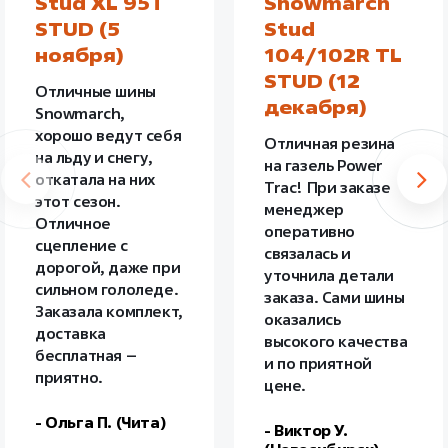
Stud XL 95T
Snowmarch
STUD (5
Stud
ноября)
104/102R TL
STUD (12
Отличные шины
декабря)
Snowmarch,
хорошо ведут себя
Отличная резина
на льду и снегу,
на газель Power
откатала на них
Trac! При заказе
этот сезон.
менеджер
Отличное
оперативно
сцепление с
связалась и
дорогой, даже при
уточнила детали
сильном гололеде.
заказа. Сами шины
Заказала комплект,
оказались
доставка
высокого качества
бесплатная –
и по приятной
приятно.
цене.
- Ольга П. (Чита)
- Виктор У.