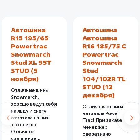
Автошина
Автошина
R15 195/65
Автошина
Powertrac
R16 185/75 C
Snowmarch
Powertrac
Stud XL 95T
Snowmarch
STUD (5
Stud
ноября)
104/102R TL
STUD (12
Отличные шины
декабря)
Snowmarch,
хорошо ведут себя
Отличная резина
на льду и снегу,
на газель Power
откатала на них
Trac! При заказе
этот сезон.
менеджер
Отличное
оперативно
сцепление с