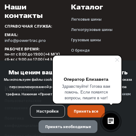
Наши
Каталог
контакты
Легковые шины
СПРАВОЧНАЯ СЛУЖБА:
Легкогрузовые шины
EMAIL:
Грузовые шины
info@powertrac.pro
РАБОЧЕЕ ВРЕМЯ:
О бренде
пн-пт с 8:00 до 19:00 (+4 МСК)
сб-вс с 9:00 до 17:00 (+4 МСК)
Видеообзоры
Отзывы
Мы ценим вашу конфиденциальность
Оператор Елизавета
Мы используем файлы cookie для улучшения качества просмотра, показа
Здравствуйте! Готова вам
Компания
Прочее
персонализированной рекламы или контента, а также для анализа
помочь. Если появятся
использованием
трафика. Нажимая «Принять все», вы соглашаетесь с
вопросы, пишите в чат!
Пользовательское
FAQ
файлов cookie
.
соглашение
О компании
Настройки
Принять все
Политика
Новости
конфиденциальности
Принять необходимые
Реквизиты
Политика обработки