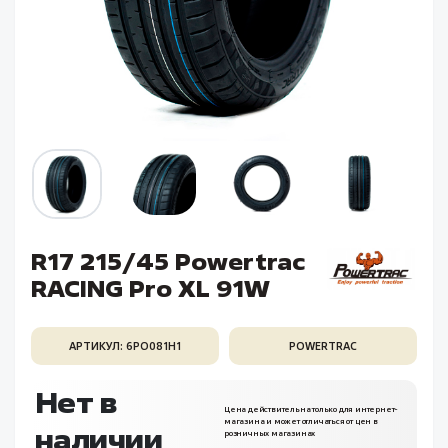
R17 215/45 Powertrac
RACING Pro XL 91W
АРТИКУЛ: 6PO081H1
POWERTRAC
Нет в
Цена действительна только для интернет-
магазина и может отличаться от цен в
наличии
розничных магазинах