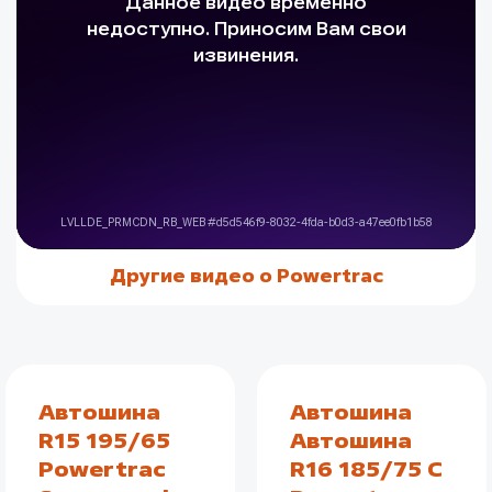
Другие видео о Powertrac
Автошина
Автошина
R15 195/65
Автошина
Powertrac
R16 185/75 C