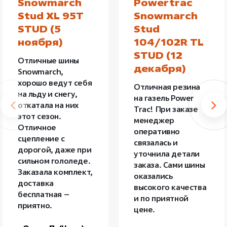
Snowmarch
Powertrac
Stud XL 95T
Snowmarch
STUD (5
Stud
ноября)
104/102R TL
STUD (12
Отличные шины
декабря)
Snowmarch,
хорошо ведут себя
Отличная резина
на льду и снегу,
на газель Power
откатала на них
Trac! При заказе
этот сезон.
менеджер
Отличное
оперативно
сцепление с
связалась и
дорогой, даже при
уточнила детали
сильном гололеде.
заказа. Сами шины
Заказала комплект,
оказались
доставка
высокого качества
бесплатная –
и по приятной
приятно.
цене.