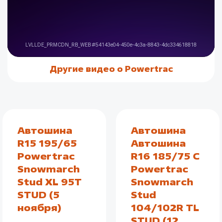
Другие видео о Powertrac
Автошина
Автошина
R15 195/65
Автошина
Powertrac
R16 185/75 C
Snowmarch
Powertrac
Stud XL 95T
Snowmarch
STUD (5
Stud
ноября)
104/102R TL
STUD (12