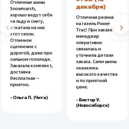
Отличные шины
декабря)
Snowmarch,
хорошо ведут себя
Отличная резина
на льду и снегу,
на газель Power
откатала на них
Trac! При заказе
этот сезон.
менеджер
Отличное
оперативно
сцепление с
связалась и
дорогой, даже при
уточнила детали
сильном гололеде.
заказа. Сами шины
Заказала комплект,
оказались
доставка
высокого качества
бесплатная –
и по приятной
приятно.
цене.
- Ольга П. (Чита)
- Виктор У.
(Новосибирск)