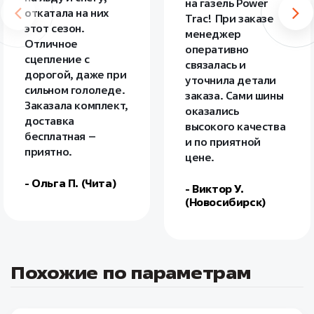
на газель Power
откатала на них
Trac! При заказе
этот сезон.
менеджер
Отличное
оперативно
сцепление с
связалась и
дорогой, даже при
уточнила детали
сильном гололеде.
заказа. Сами шины
Заказала комплект,
оказались
доставка
высокого качества
бесплатная –
и по приятной
приятно.
цене.
- Ольга П. (Чита)
- Виктор У.
(Новосибирск)
Похожие по параметрам