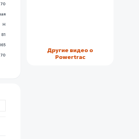
/70
вая
H
81
165
Другие видео о
70
Powertrac