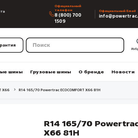
Официальный
телефон
ата
Официальный Email
8 (800) 700
info@powertrac
1509
арантия
Изб
вые шины
Грузовые шины
О бренде
Новости
T X66
R14 165/70 Powertrac ECOCOMFORT X66 81H
R14 165/70 Powertr
X66 81H