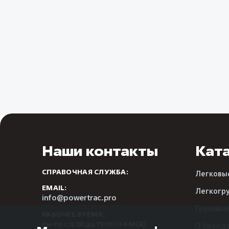
Наши контакты
Кат
СПРАВОЧНАЯ СЛУЖБА:
Легковы
EMAIL:
Легкогр
info@powertrac.pro
Грузовы
РАБОЧЕЕ ВРЕМЯ:
пн-пт с 8:00 до 19:00 (+4 МСК)
О бренд