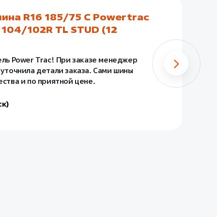
ина R16 185/75 C Powertrac
А
104/102R TL STUD (12
(
До
Ис
ель Power Trac! При заказе менеджер
да
 уточнила детали заказа. Сами шины
за
ества и по приятной цене.
- 
ск)