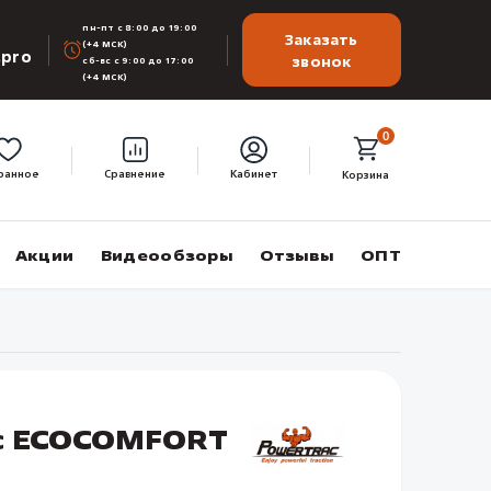
пн-пт с 8:00 до 19:00
Заказать
(+4 МСК)
.pro
звонок
сб-вс с 9:00 до 17:00
(+4 МСК)
0
ранное
Сравнение
Кабинет
Корзина
Акции
Видеообзоры
Отзывы
ОПТ
ac ECOCOMFORT