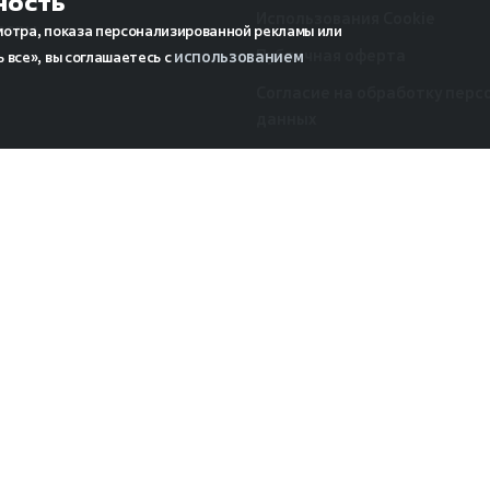
ность
Использования Cookie
зоры
мотра, показа персонализированной рекламы или
Публичная оферта
использованием
 все», вы соглашаетесь с
Согласие на обработку перс
данных
Рекламная рассылка
Публичная оферта Яндекс С
Согласие на обработку данн
ты сайта.
аналитики (cookie и метрики
Согласие на передачу персо
данных третьим лицам
твуют с сайтом.
кламы.
wertrac.pro