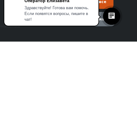
Оператор Елизавета
Настройки
Принять все
Здравствуйте! Готова вам помочь.
Если появятся вопросы, пишите в
Принять необходимые
чат!
ональных
плит
ых веб-
)
нальных