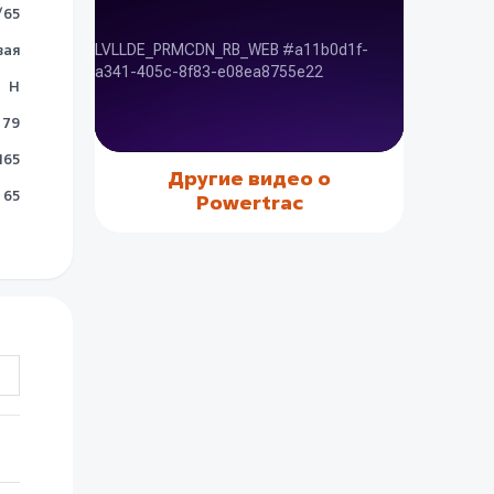
/65
вая
H
79
165
Другие видео о
65
Powertrac