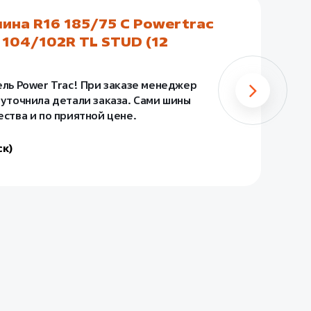
ина R16 185/75 C Powertrac
А
104/102R TL STUD (12
(
До
Ис
ель Power Trac! При заказе менеджер
да
 уточнила детали заказа. Сами шины
за
ества и по приятной цене.
- 
ск)