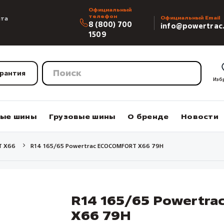
Официальный
телефон
ата
Официальный Email
8 (800) 700
info@powertrac
1509
арантия
Изб
вые шины
Грузовые шины
О бренде
Новости
T X66
R14 165/65 Powertrac ECOCOMFORT X66 79H
R14 165/65 Powertr
X66 79H