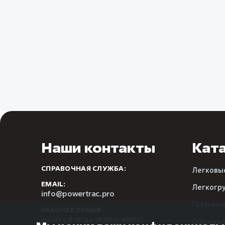
Наши контакты
Кат
СПРАВОЧНАЯ СЛУЖБА:
Легковы
EMAIL:
Легкогр
info@powertrac.pro
Грузовы
РАБОЧЕЕ ВРЕМЯ:
пн-пт с 8:00 до 19:00 (+4 МСК)
О бренд