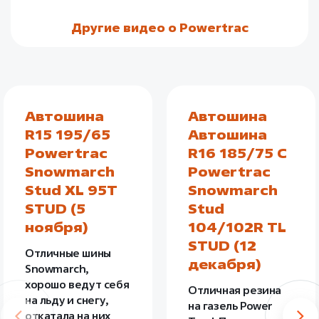
Другие видео о Powertrac
Автошина
Автошина
R15 195/65
Автошина
Powertrac
R16 185/75 C
Snowmarch
Powertrac
Stud XL 95T
Snowmarch
STUD (5
Stud
ноября)
104/102R TL
STUD (12
Отличные шины
декабря)
Snowmarch,
хорошо ведут себя
Отличная резина
на льду и снегу,
на газель Power
откатала на них