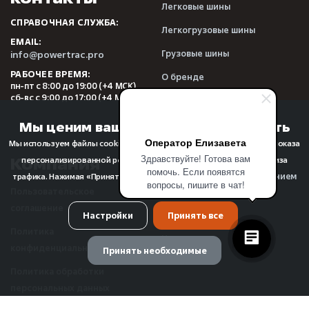
Легковые шины
СПРАВОЧНАЯ СЛУЖБА:
Легкогрузовые шины
EMAIL:
Грузовые шины
info@powertrac.pro
РАБОЧЕЕ ВРЕМЯ:
О бренде
пн-пт с 8:00 до 19:00 (+4 МСК)
сб-вс с 9:00 до 17:00 (+4 МСК)
Видеообзоры
Отзывы
Мы ценим вашу конфиденциальность
Оператор Елизавета
Мы используем файлы cookie для улучшения качества просмотра, показа
Здравствуйте! Готова вам
Компания
Прочее
персонализированной рекламы или контента, а также для анализа
помочь. Если появятся
использованием
трафика. Нажимая «Принять все», вы соглашаетесь с
вопросы, пишите в чат!
Пользовательское
FAQ
файлов cookie
.
соглашение
О компании
Настройки
Принять все
Политика
Новости
конфиденциальности
Принять необходимые
Реквизиты
Политика обработки
персональных данных
Управление предпочтениями cookie