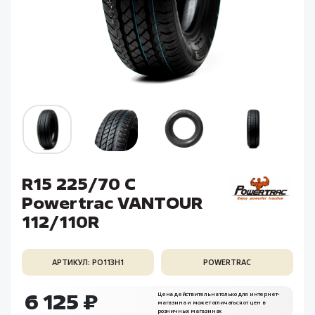
R15 225/70 C
Powertrac VANTOUR
112/110R
АРТИКУЛ: PO113H1
POWERTRAC
6 125 ₽
Цена действительна только для интернет-
магазина и может отличаться от цен в
розничных магазинах