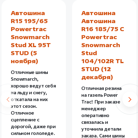
Автошина
Автошина
R15 195/65
Автошина
Powertrac
R16 185/75 C
Snowmarch
Powertrac
Stud XL 95T
Snowmarch
STUD (5
Stud
ноября)
104/102R TL
STUD (12
Отличные шины
декабря)
Snowmarch,
хорошо ведут себя
Отличная резина
на льду и снегу,
на газель Power
откатала на них
Trac! При заказе
этот сезон.
менеджер
Отличное
оперативно
сцепление с
связалась и
дорогой, даже при
уточнила детали
сильном гололеде.
заказа. Сами шины