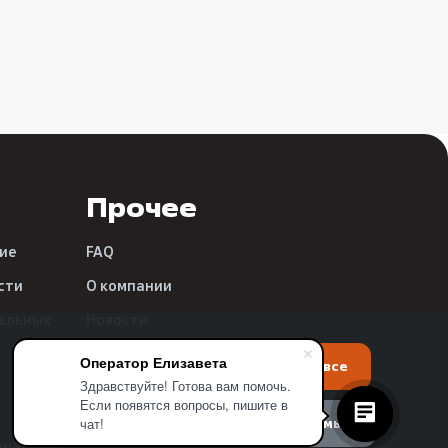
Прочее
ие
FAQ
сти
О компании
альных
Новости
Реквизиты
Оператор Елизавета
Настройки
Принять все
Здравствуйте! Готова вам помочь.
Если появятся вопросы, пишите в
Принять необходимые
чат!
ональных