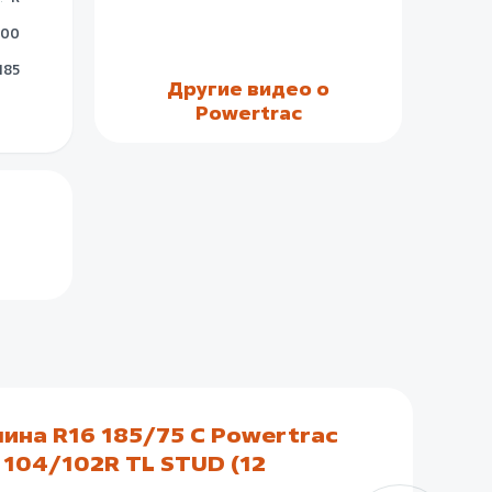
100
185
Другие видео о
Powertrac
ина R16 185/75 C Powertrac
А
104/102R TL STUD (12
(