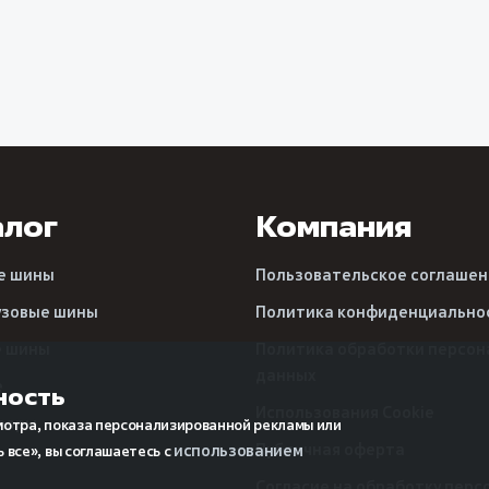
алог
Компания
е шины
Пользовательское соглашен
узовые шины
Политика конфиденциально
е шины
Политика обработки персон
данных
е
ность
Использования Cookie
зоры
мотра, показа персонализированной рекламы или
Публичная оферта
использованием
 все», вы соглашаетесь с
Согласие на обработку перс