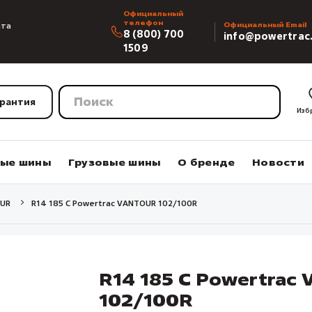
Официальный
телефон
ата
Официальный Email
8 (800) 700
info@powertrac
1509
арантия
Изб
вые шины
Грузовые шины
О бренде
Новости
UR
R14 185 C Powertrac VANTOUR 102/100R
R14 185 C Powertrac
102/100R