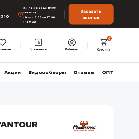
пн-пт с 8:00 до 19:00
Заказать
(+4 МСК)
.pro
звонок
сб-вс с 9:00 до 17:00
(+4 МСК)
0
ранное
Сравнение
Кабинет
Корзина
Акции
Видеообзоры
Отзывы
ОПТ
 VANTOUR