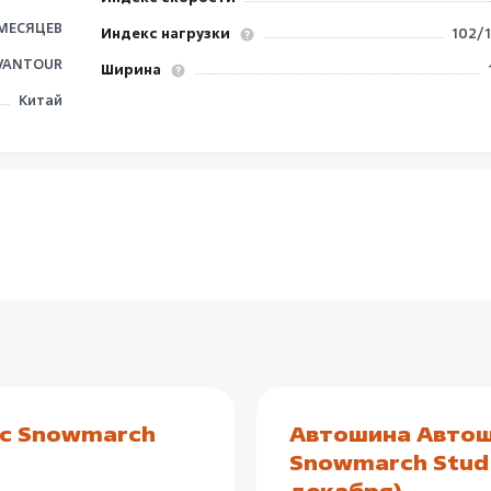
 МЕСЯЦЕВ
Индекс нагрузки
102/
VANTOUR
Ширина
Китай
ac Snowmarch
Автошина Автош
Snowmarch Stud 
декабря)