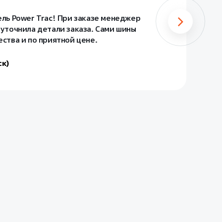
До
Ис
ель Power Trac! При заказе менеджер
да
 уточнила детали заказа. Сами шины
за
ества и по приятной цене.
- 
ск)