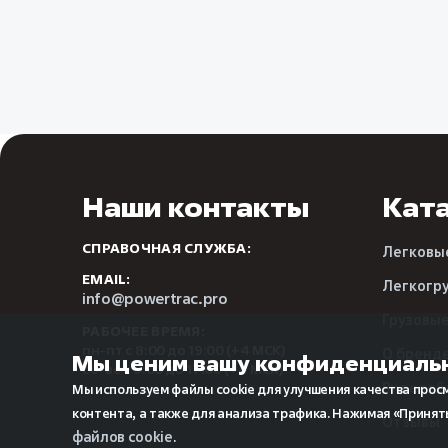
Наши контакты
Кат
СПРАВОЧНАЯ СЛУЖБА:
Легковы
EMAIL:
Легкогр
info@powertrac.pro
Грузовы
РАБОЧЕЕ ВРЕМЯ:
пн-пт с 8:00 до 19:00 (+4 МСК)
О бренд
Мы ценим вашу конфиденциаль
сб-вс с 9:00 до 17:00 (+4 МСК)
Видеооб
Мы используем файлы cookie для улучшения качества прос
контента, а также для анализа трафика. Нажимая «Принять
Отзывы
файлов cookie
.