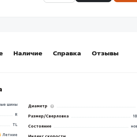
е
Наличие
Справка
Отзывы
а
вые шины
Диаметр
R
Размер/Сверловка
18
TL
Состояние
но
Летние
Индекс скорости