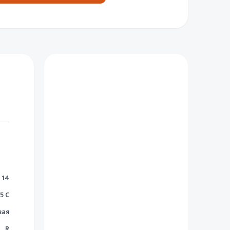
14
5 C
вая
R